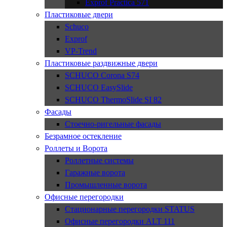
Exprof Practica 571
Пластиковые двери
Schuco
Exprof
VP-Trend
Пластиковые раздвижные двери
SCHUCO Corona S74
SCHUCO EasySlide
SCHUCO ThermoSlide SI 82
Фасады
Стоечно-ригельные фасады
Безрамное остекление
Роллеты и Ворота
Роллетные системы
Гаражные ворота
Промышленные ворота
Офисные перегородки
Стационарные перегородки STATUS
Офисные перегородки ALT 111