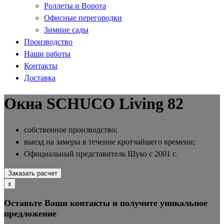
Роллеты и Ворота
Офисные перегородки
Зимние сады
Производство
Наши работы
Контакты
Доставка
Окна SCHUCO Living 82
собственное производство;
выезд на замеры в течение кротчайшего времени;
Официальный представитель Шуко с 2001 г.
Заказать расчет
х
Оставьте Ваши контакты и получите уникальное
предложение