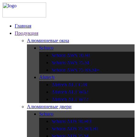
Главная
Продукция
Алюминиевые окна
Schuco
Schuco AWS 70.HI
Schuco AWS 75.SI
Schuco AWS 75 BS.SI+
Alutech
Alutech АLT C48
Alutech АLT W62
Alutech АLT W72
Алюминиевые двери
Schuco
Schuco ADS 70.HD
Schuco ADS 75 HD.HI
Schuco ADS 75.SI