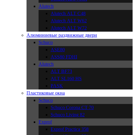
Alutech
Alutech АLT C48
Alutech АLT W62
Alutech АLT W72
Алюминиевые раздвижные двери
Schuco
ASE80
ASS80 FDHI
Alutech
ALT BF73
ALT SL160 HS
PASK
Пластиковые окна
Schuco
Schuco Corona CT 70
Schuco Living 82
Exprof
Exprof Practica 358