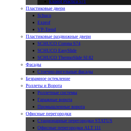
Exprof Practica 571
Пластиковые двери
Schuco
Exprof
VP-Trend
Пластиковые раздвижные двери
SCHUCO Corona S74
SCHUCO EasySlide
SCHUCO ThermoSlide SI 82
Фасады
Стоечно-ригельные фасады
Безрамное остекление
Роллеты и Ворота
Роллетные системы
Гаражные ворота
Промышленные ворота
Офисные перегородки
Стационарные перегородки STATUS
Офисные перегородки ALT 111