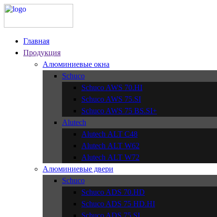
Главная
Продукция
Алюминиевые окна
Schuco
Schuco AWS 70.HI
Schuco AWS 75.SI
Schuco AWS 75 BS.SI+
Alutech
Alutech АLT C48
Alutech АLT W62
Alutech АLT W72
Алюминиевые двери
Schuco
Schuco ADS 70.HD
Schuco ADS 75 HD.HI
Schuco ADS 75.SI