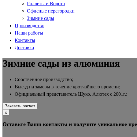
Роллеты и Ворота
Офисные перегородки
Зимние сады
Производство
Наши работы
Контакты
Доставка
Зимние сады из алюминия
Собственное производство;
Выезд на замеры в течение кротчайшего времени;
Официальный представитель Шуко, Алютех с 2001г.;
Заказать расчет
х
Оставьте Ваши контакты и получите уникальное пр