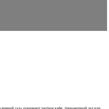
«зимний сад» понимают уютное кафе, тренажерный зал или