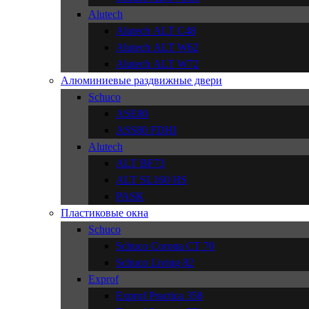
Alutech
Alutech АLT C48
Alutech АLT W62
Alutech АLT W72
Алюминиевые раздвижные двери
Schuco
ASE80
ASS80 FDHI
Alutech
ALT BF73
ALT SL160 HS
PASK
Пластиковые окна
Schuco
Schuco Corona CT 70
Schuco Living 82
Exprof
Exprof Practica 358